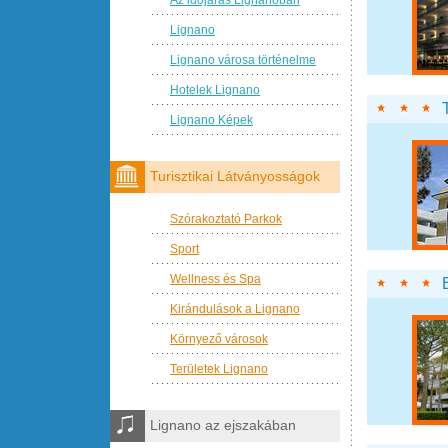
Lignano
Lignano városa történelme
Hotelek Lignano
Lignano Képek
Turisztikai Látványosságok
Szórakoztató Parkok
Sport
Wellness és Spa
Kirándulások a Lignano
Környező városok
Területek Lignano
Lignano az ejszakában