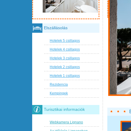
Elszállásolás
Hotelek 5 csillagos
Hotelek 4 csillagos
Hotelek 3 csillagos
Hotelek 2 csillagos
Hotelek 1 csillagos
Rezidencia
Kempingek
Turisztikai informaciók
Webkamera Lignano
Az időjárás Lignanoban