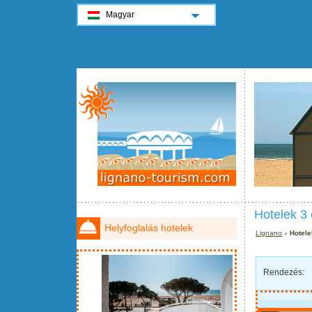
Magyar
Hotelek 3 
Helyfoglalás hotelek
Lignano
› Hotele
Rendezés: