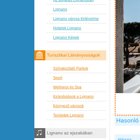
Lignano
Lignano városa történelme
Hotelek Lignano
Lignano Képek
Turisztikai Látványosságok
Szórakoztató Parkok
Sport
Wellness és Spa
Kirándulások a Lignano
Környező városok
Területek Lignano
Hasonló 
Lignano az ejszakában
Abbazia