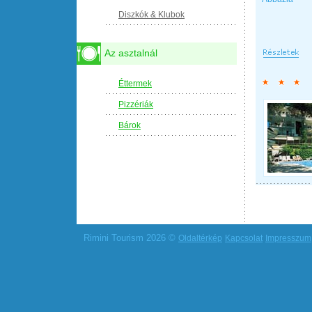
Diszkók & Klubok
Az asztalnál
Éttermek
Pizzériák
Bárok
Rimini Tourism 2026 ©
Oldaltérkép
Kapcsolat
Impresszum