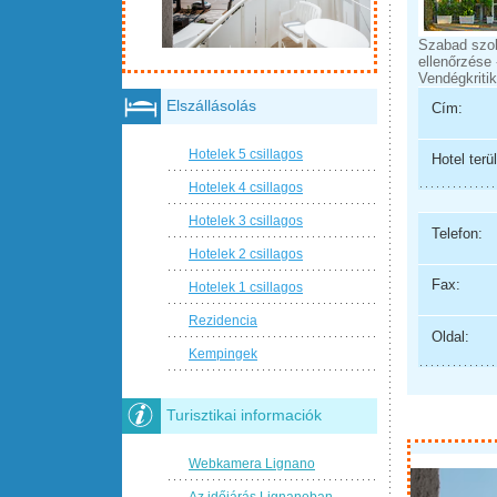
Szabad szo
ellenőrzése 
Vendégkritik
Elszállásolás
Cím:
Hotelek 5 csillagos
Hotel terül
Hotelek 4 csillagos
Hotelek 3 csillagos
Telefon:
Hotelek 2 csillagos
Fax:
Hotelek 1 csillagos
Rezidencia
Oldal:
Kempingek
Turisztikai informaciók
Webkamera Lignano
Az időjárás Lignanoban