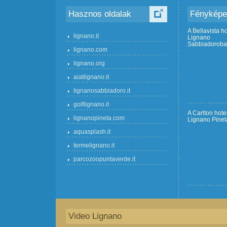
Hasznos oldalak
Fényképe
A Bellavista ho
lignano.it
Lignano
Sabbiadorob
lignano.com
lignano.org
aiatlignano.it
lignanosabbiadoro.it
golflignano.it
A Carlton hote
lignanopineta.com
Lignano Pinet
aquasplash.it
termelignano.it
parcozoopuntaverde.it
Video Lignano