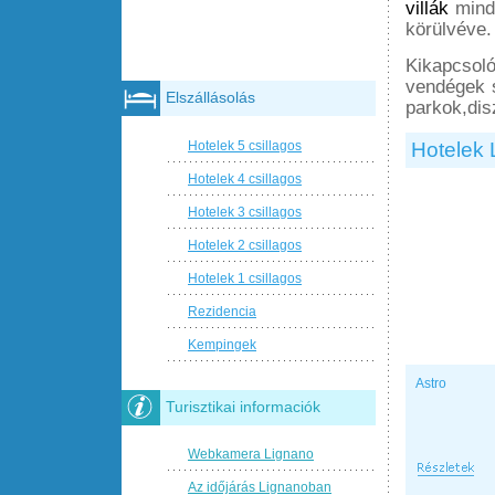
villák
minde
körülvéve.
Kikapcsoló
vendégek 
Elszállásolás
parkok,dis
Hotelek 5 csillagos
Hotelek 
Hotelek 4 csillagos
Hotelek 3 csillagos
Hotelek 2 csillagos
Hotelek 1 csillagos
Rezidencia
Kempingek
Astro
Turisztikai informaciók
Webkamera Lignano
Az időjárás Lignanoban