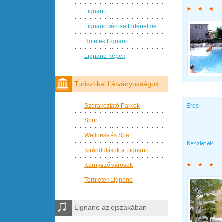
Lignano
Lignano városa történelme
Hotelek Lignano
Lignano Képek
Turisztikai Látványosságok
Szórakoztató Parkok
Eros
Sport
Wellness és Spa
Kirándulások a Lignano
Környező városok
Területek Lignano
Lignano az ejszakában