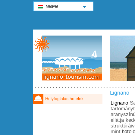
Magyar
Lignano
Helyfoglalás hotelek
Lignano
Sa
tartomány
aranyszín
ellátja ke
struktúrái
mint:
hotel