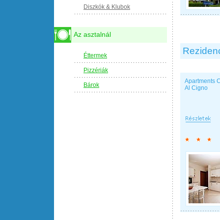
Diszkók & Klubok
Az asztalnál
Reziden
Éttermek
Pizzériák
Apartments 
Bárok
Al Cigno