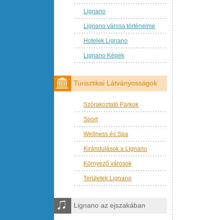
Lignano
Lignano városa történelme
Hotelek Lignano
Lignano Képek
Turisztikai Látványosságok
Szórakoztató Parkok
Sport
Wellness és Spa
Kirándulások a Lignano
Környező városok
Területek Lignano
Lignano az ejszakában