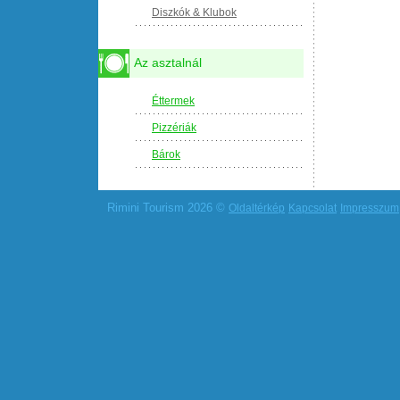
Diszkók & Klubok
Az asztalnál
Éttermek
Pizzériák
Bárok
Rimini Tourism 2026 ©
Oldaltérkép
Kapcsolat
Impresszum