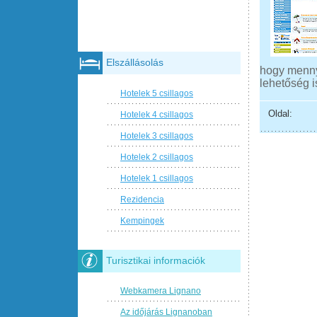
Elszállásolás
hogy mennyi
lehetőség i
Hotelek 5 csillagos
Oldal:
Hotelek 4 csillagos
Hotelek 3 csillagos
Hotelek 2 csillagos
Hotelek 1 csillagos
Rezidencia
Kempingek
Turisztikai informaciók
Webkamera Lignano
Az időjárás Lignanoban