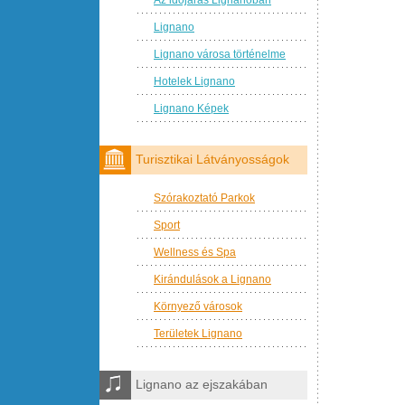
Lignano
Lignano városa történelme
Hotelek Lignano
Lignano Képek
Turisztikai Látványosságok
Szórakoztató Parkok
Sport
Wellness és Spa
Kirándulások a Lignano
Környező városok
Területek Lignano
Lignano az ejszakában