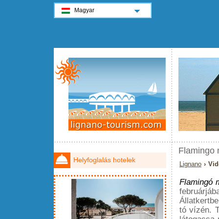
Magyar
Flamingo 
Helyfoglalás hotelek
Lignano
› Vid
Flamingó m
februárjáb
Állatkertb
tó vízén. 
látogassa 