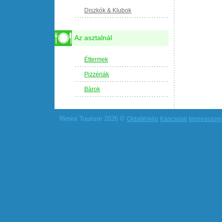
Diszkók & Klubok
Az asztalnál
Éttermek
Pizzériák
Bárok
Rimini Tourism 2026 ©
Oldaltérkép
Kapcsolat
Impresszum