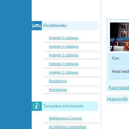
Elszállásolás
Hotelek 5 csillagos
Hotelek 4 csillagos
Hotelek 3 csillagos
Cím:
Hotelek 2 csillagos
Hotel terül
Hotelek 1 csillagos
Rezidencia
Kapcsolat 
Kempingek
Hasonló 
Turisztikai informaciók
Webkamera Lignano
Az időjárás Lignanoban