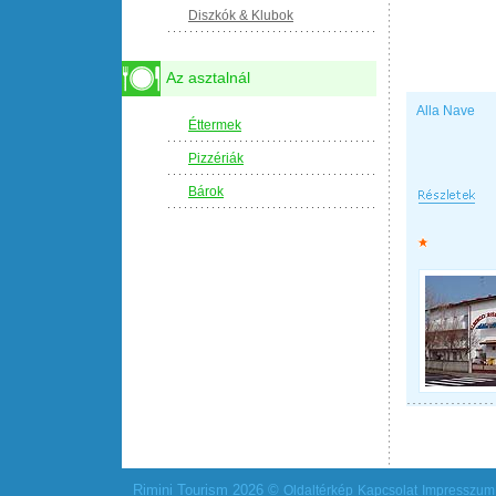
Diszkók & Klubok
Az asztalnál
Alla Nave
Éttermek
Pizzériák
Bárok
Rimini Tourism 2026 ©
Oldaltérkép
Kapcsolat
Impresszum