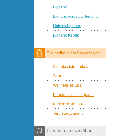
Lignano
Lignano városa történelme
Hotelek Lignano
Lignano Képek
Turisztikai Látványosságok
Szórakoztató Parkok
Sport
Wellness és Spa
Kirándulások a Lignano
Környező városok
Területek Lignano
Lignano az ejszakában