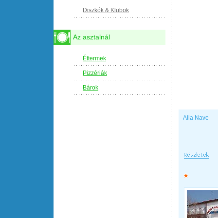
Diszkók & Klubok
Az asztalnál
Éttermek
Pizzériák
Bárok
Alla Nave