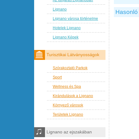
Lignano
Hasonló 
Lignano városa történelme
Hotelek Lignano
Lignano Képek
Turisztikai Látványosságok
Szórakoztató Parkok
Sport
Wellness és Spa
Kirándulások a Lignano
Környező városok
Területek Lignano
Lignano az ejszakában