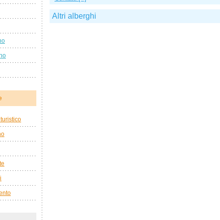
Altri alberghi
no
ano
e
turistico
no
te
i
mento