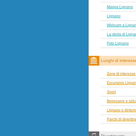
Mappa Lignano
Lignano
Webcam a Ligna
La storia di Lign
Foto Lignano
Luoghi di interess
Zone di interesse 
Escursioni Ligna
Sport
Benessere e salu
Lignano e dintorn
Parchi di diverti