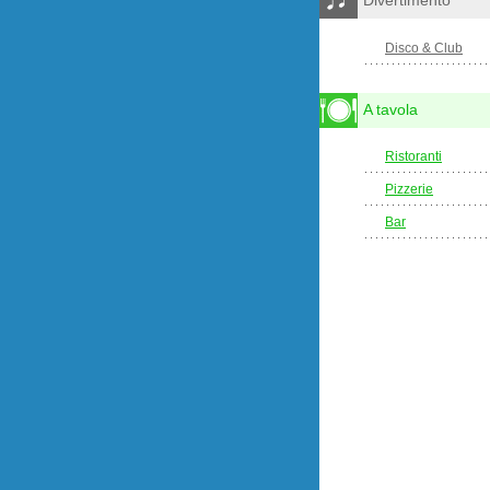
Divertimento
Disco & Club
A tavola
Ristoranti
Pizzerie
Bar