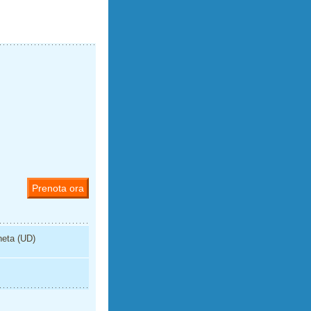
Prenota ora
neta (UD)