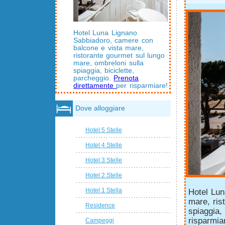
Hotel Luna Lignano
Sabbiadoro, camere con
balcone e vista mare,
ristorante gourmet sul lungo
mare, ombreloni sulla
spiaggia, biciclette,
parcheggio.
Prenota
direttamente
per risparmiare!
Dove alloggiare
Hotel 5 Stelle
Hotel 4 Stelle
Hotel 3 Stelle
Hotel 2 Stelle
Hotel 1 Stella
Hotel Lun
mare, ris
Residence
spiaggia,
risparmia
Campeggi