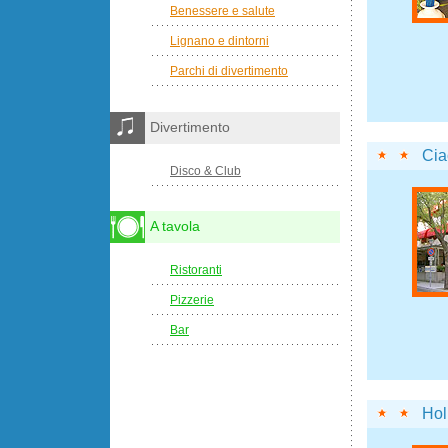
Benessere e salute
Lignano e dintorni
Parchi di divertimento
Divertimento
Cia
Disco & Club
A tavola
Ristoranti
Pizzerie
Bar
Hol