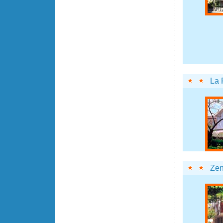
La 
Zen