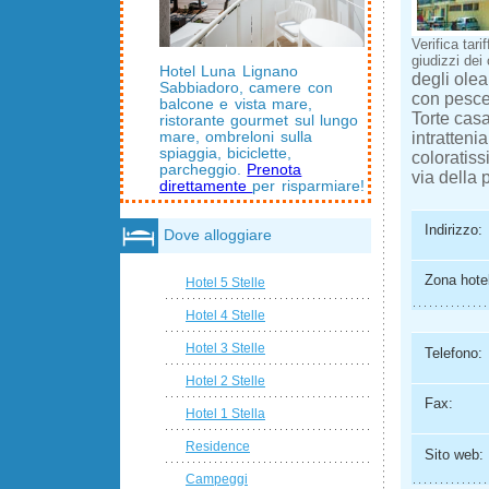
Verifica tarif
giudizzi dei c
Hotel Luna Lignano
degli olea
Sabbiadoro, camere con
con pesce f
balcone e vista mare,
Torte casa
ristorante gourmet sul lungo
intratten
mare, ombreloni sulla
spiaggia, biciclette,
coloratiss
parcheggio.
Prenota
via della 
direttamente
per risparmiare!
Indirizzo:
Dove alloggiare
Zona hotel
Hotel 5 Stelle
Hotel 4 Stelle
Hotel 3 Stelle
Telefono:
Hotel 2 Stelle
Fax:
Hotel 1 Stella
Residence
Sito web:
Campeggi