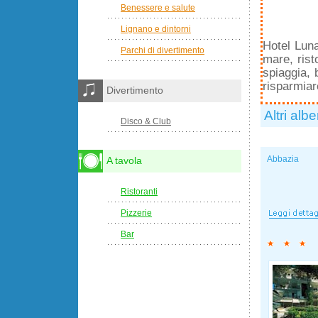
Benessere e salute
Lignano e dintorni
Hotel Lun
Parchi di divertimento
mare, rist
spiaggia, 
risparmiar
Divertimento
Altri albe
Disco & Club
Abbazia
A tavola
Ristoranti
Pizzerie
Bar