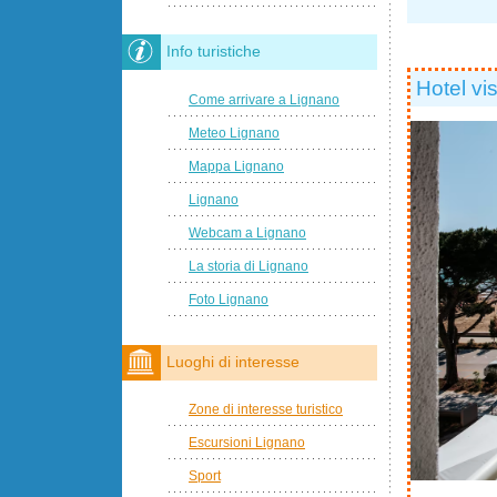
Info turistiche
Hotel vi
Come arrivare a Lignano
Meteo Lignano
Mappa Lignano
Lignano
Webcam a Lignano
La storia di Lignano
Foto Lignano
Luoghi di interesse
Zone di interesse turistico
Escursioni Lignano
Sport