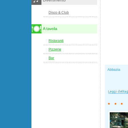
Divertimento
Disco & Club
A tavola
Ristoranti
Pizzerie
Bar
Abbazia