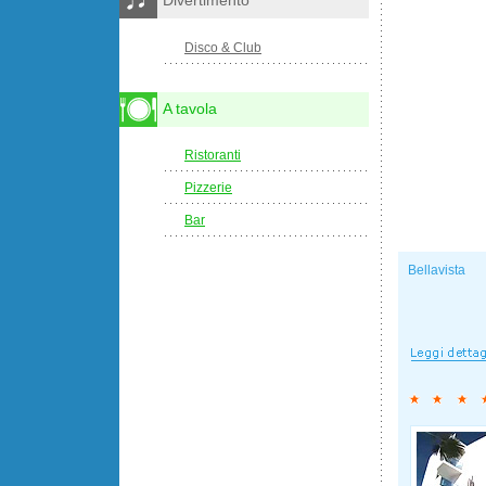
Divertimento
Disco & Club
A tavola
Ristoranti
Pizzerie
Bar
Bellavista