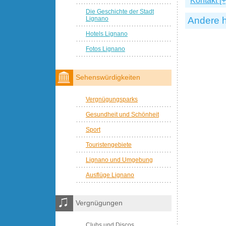
Kontakt [+
Die Geschichte der Stadt
Lignano
Andere h
Hotels Lignano
Fotos Lignano
Sehenswürdigkeiten
Vergnügungsparks
Gesundheit und Schönheit
Sport
Touristengebiete
Lignano und Umgebung
Ausflüge Lignano
Vergnügungen
Clubs und Discos