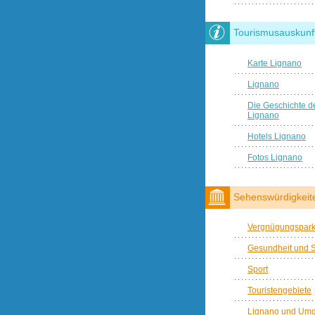
Tourismusauskunf
Karte Lignano
Lignano
Die Geschichte de
Lignano
Hotels Lignano
Fotos Lignano
Sehenswürdigkeit
Vergnügungspar
Gesundheit und 
Sport
Touristengebiete
Lignano und Um