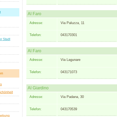
t
Al Faro
Adresse:
Via Paluzza, 11
Telefon:
043170301
r Stadt
Al Faro
Adresse:
Via Lagunare
Telefon:
043171073
en
ks
Al Giardino
Schönheit
Adresse:
Via Padana, 30
Telefon:
043170539
gebung