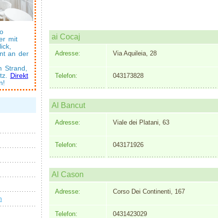
o
ai Cocaj
er mit
ick,
Adresse:
Via Aquileia, 28
nt an der
 Strand,
Telefon:
043173828
atz.
Direkt
n!
Al Bancut
Adresse:
Viale dei Platani, 63
Telefon:
043171926
Al Cason
Adresse:
Corso Dei Continenti, 167
n
Telefon:
0431423029