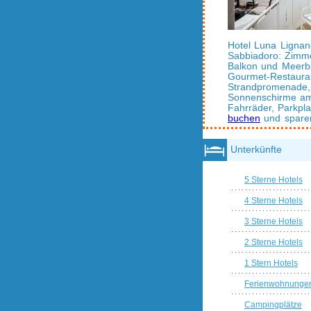
Hotel Luna Lignan
Sabbiadoro: Zimm
Balkon und Meerbl
Gourmet-Restaura
Strandpromenade,
Sonnenschirme am
Fahrräder, Parkpl
buchen
und spare
Unterkünfte
5 Sterne Hotels
4 Sterne Hotels
3 Sterne Hotels
2 Sterne Hotels
1 Stern Hotels
Ferienwohnunge
Campingplätze