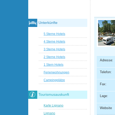
Unterkünfte
5 Sterne Hotels
4 Sterne Hotels
3 Sterne Hotels
2 Sterne Hotels
Adresse:
1 Stern Hotels
Telefon:
Ferienwohnungen
Campingplätze
Fax:
Tourismusauskunft
Lage:
Karte Lignano
Website
Lignano