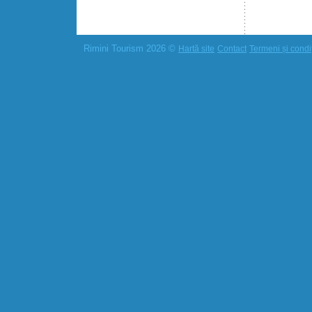
Rimini Tourism 2026 ©
Hartă site
Contact
Termeni și condiț