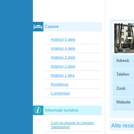
Cazare
Hoteluri 5 stele
Hoteluri 4 stele
Hoteluri 3 stele
Adresă:
Hoteluri 2 stele
Telefon:
Hoteluri 1 stea
Residence
Zonă:
Campinguri
Website
Informații turistice
Cum se ajunge la Lignano
Alte res
Sabbiadoro