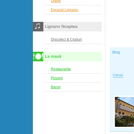
Orașe
Excursii Lignano
Lignano Noaptea
Discoteci & Cluburi
Bmg
La masă
Restaurante
Pizzerii
Baruri