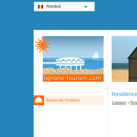
Română
Residence
Rezervări hoteluri
Lignano
›
Res