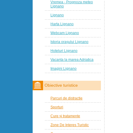
Vremea - Prognoza meteo
Lignano
Lignano
Harta Lignano
Webcam Lignano
Istoria orașului Lignano
Hoteluri Lignano
Vacanta la marea Adriatica
Imagini Lignano
Obiective turistice
Parcuri de distractie
Sporturi
Cure și tratamente
Zone De Interes Turistic