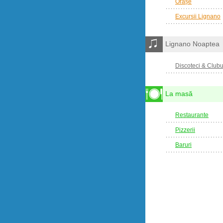
Orașe
Excursii Lignano
Lignano Noaptea
Discoteci & Clubu
La masă
Restaurante
Pizzerii
Baruri