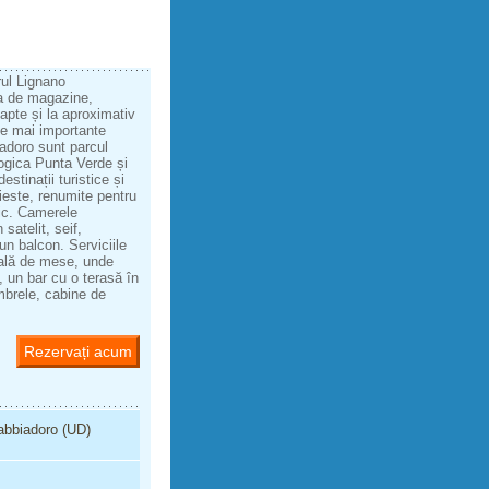
rul Lignano
ea de magazine,
oapte și la aproximativ
le mai importante
iadoro sunt parcul
ogica Punta Verde și
stinații turistice și
rieste, renumite pentru
ric. Camerele
satelit, seif,
 un balcon. Serviciile
o sală de mese, unde
, un bar cu o terasă în
umbrele, cabine de
Rezervați acum
Sabbiadoro (UD)