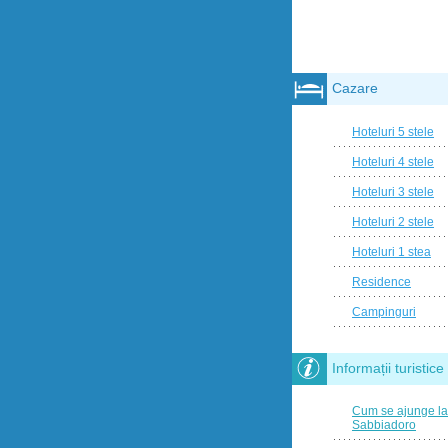
Cazare
Hoteluri 5 stele
Hoteluri 4 stele
Hoteluri 3 stele
Hoteluri 2 stele
Hoteluri 1 stea
Residence
Campinguri
Informații turistice
Cum se ajunge la
Sabbiadoro