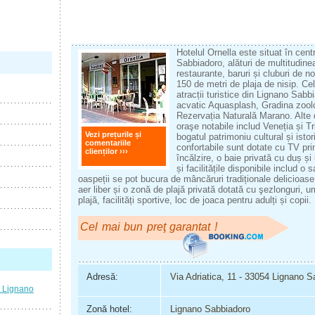
Hotelul Ornella este situat în cent
Sabbiadoro, alături de multitudin
restaurante, baruri și cluburi de n
150 de metri de plaja de nisip. Ce
atracții turistice din Lignano Sabb
acvatic Aquasplash, Gradina zool
Rezervația Naturală Marano. Alte de
oraşe notabile includ Veneția și T
Vezi prețurile și
bogatul patrimoniu cultural și isto
comentariile
confortabile sunt dotate cu TV prin 
clienților ›››
încălzire, o baie privată cu duș și
și facilitățile disponibile includ 
oaspeții se pot bucura de mâncăruri tradiționale delicioase
aer liber și o zonă de plajă privată dotată cu şezlonguri, 
plajă, facilități sportive, loc de joaca pentru adulți și copii.
Cel mai bun preţ garantat !
Adresă:
Via Adriatica, 11 - 33054 Lignano 
 Lignano
Zonă hotel:
Lignano Sabbiadoro