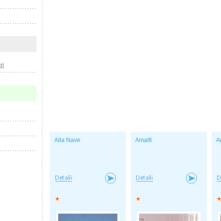
ri
Alla Nave
Amalfi
A