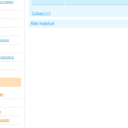
za meteo
Contact [+]
Alte hoteluri
ignano
Adriatica
tie
e
uristic