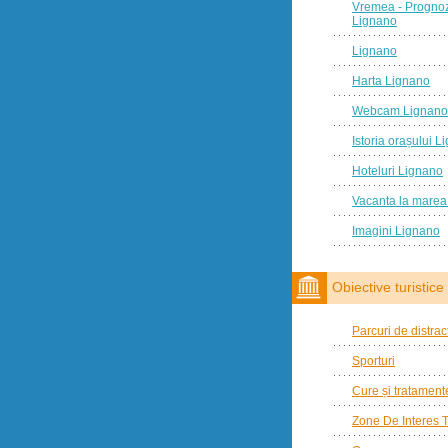
Vremea - Progno
Lignano
Lignano
Harta Lignano
Webcam Lignano
Istoria orașului L
Hoteluri Lignano
Vacanta la marea 
Imagini Lignano
Obiective turistice
Parcuri de distrac
Sporturi
Cure și tratament
Zone De Interes T