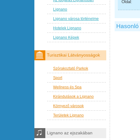
Oldal:
Lignano
Lignano városa történelme
Hasonló 
Hotelek Lignano
Lignano Képek
Turisztikai Látványosságok
Szórakoztató Parkok
Sport
Wellness és Spa
Kirándulások a Lignano
Környező városok
Területek Lignano
Lignano az ejszakában