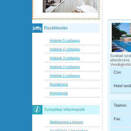
Elszállásolás
Hotelek 5 csillagos
Hotelek 4 csillagos
Szabad szo
Hotelek 3 csillagos
ellenőrzése 
Vendégkritik
Hotelek 2 csillagos
Cím:
Hotelek 1 csillagos
Rezidencia
Hotel terül
Kempingek
Telefon:
Turisztikai informaciók
Fax:
Webkamera Lignano
Az időjárás Lignanoban