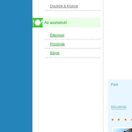
Diszkók & Klubok
Az asztalnál
Éttermek
Pizzériák
Bárok
Park