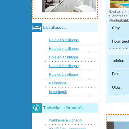
Szabad szo
ellenőrzése 
Vendégkritik
Elszállásolás
Cím:
Hotelek 5 csillagos
Hotel terül
Hotelek 4 csillagos
Hotelek 3 csillagos
Telefon:
Hotelek 2 csillagos
Fax:
Hotelek 1 csillagos
Rezidencia
Oldal:
Kempingek
Turisztikai informaciók
Webkamera Lignano
Az időjárás Lignanoban