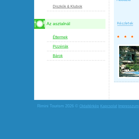
Diszkók & Klubok
Az asztalnál
Éttermek
Pizzériák
Bárok
Rimini Tourism 2026 ©
Oldaltérkép
Kapcsolat
Impresszum