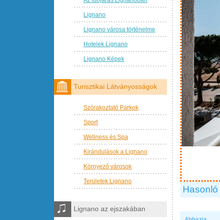
Lignano
Lignano városa történelme
Hotelek Lignano
Lignano Képek
Turisztikai Látványosságok
Szórakoztató Parkok
Sport
Wellness és Spa
Kirándulások a Lignano
Környező városok
Területek Lignano
Hasonló 
Lignano az ejszakában
Abbazia