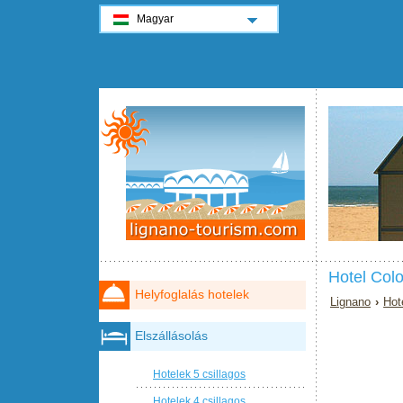
Magyar
Hotel Col
Helyfoglalás hotelek
Lignano
›
Hot
Elszállásolás
Hotelek 5 csillagos
Hotelek 4 csillagos