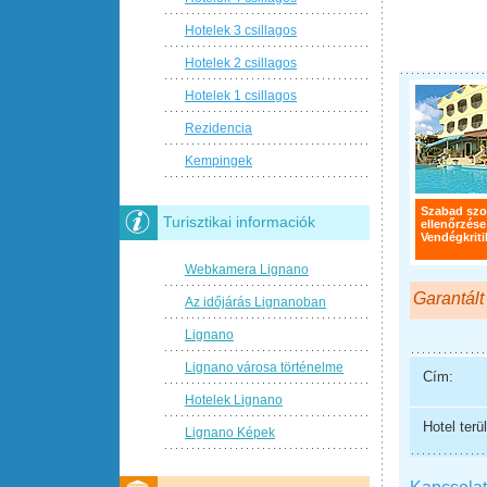
Hotelek 3 csillagos
Hotelek 2 csillagos
Hotelek 1 csillagos
Rezidencia
Kempingek
Szabad sz
Turisztikai informaciók
ellenőrzése
Vendégkriti
Webkamera Lignano
Garantált
Az időjárás Lignanoban
Lignano
Lignano városa történelme
Cím:
Hotelek Lignano
Hotel terül
Lignano Képek