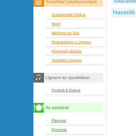
Kapcsolat 
Turisztikai Látványosságok
Hasonló 
Szórakoztató Parkok
Sport
Wellness és Spa
Kirándulások a Lignano
Környező városok
Területek Lignano
Lignano az ejszakában
Diszkók & Klubok
Az asztalnál
Éttermek
Pizzériák