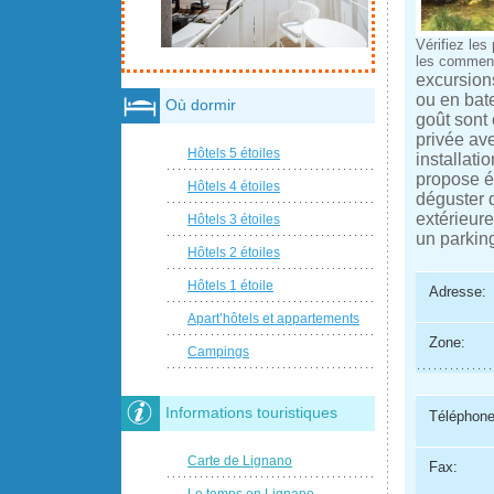
Vérifiez les p
les comment
excursions
ou en bat
Où dormir
goût sont 
privée ave
Hôtels 5 étoiles
installati
propose é
Hôtels 4 étoiles
déguster d
extérieure
Hôtels 3 étoiles
un parking
Hôtels 2 étoiles
Hôtels 1 étoile
Adresse:
Apart’hôtels et appartements
Zone:
Campings
Informations touristiques
Téléphone
Carte de Lignano
Fax:
Le temps en Lignano