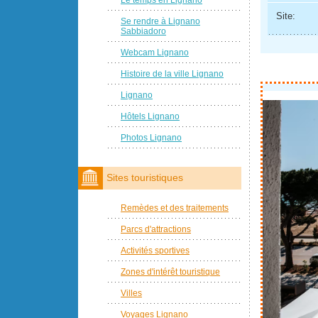
Site:
Se rendre à Lignano
Sabbiadoro
Webcam Lignano
Histoire de la ville Lignano
Lignano
Hôtels Lignano
Photos Lignano
Sites touristiques
Remèdes et des traitements
Parcs d'attractions
Activités sportives
Zones d'intérêt touristique
Villes
Voyages Lignano