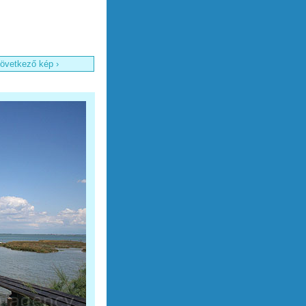
övetkező kép ›