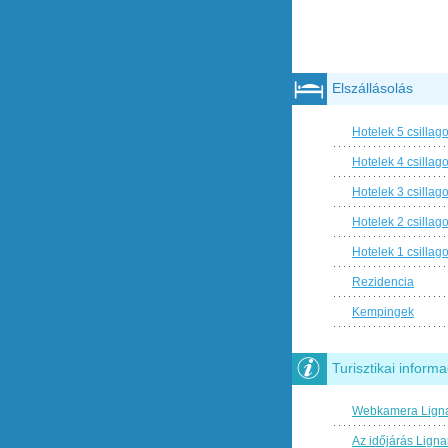
Elszállásolás
Hotelek 5 csillag
Hotelek 4 csillag
Hotelek 3 csillag
Hotelek 2 csillag
Hotelek 1 csillag
Rezidencia
Kempingek
Turisztikai informa
Webkamera Lign
Az időjárás Lign