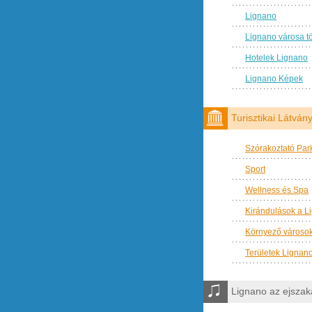
Lignano
Lignano városa t
Hotelek Lignano
Lignano Képek
Turisztikai Látvá
Szórakoztató Par
Sport
Wellness és Spa
Kirándulások a L
Környező városo
Területek Lignan
Lignano az ejsza