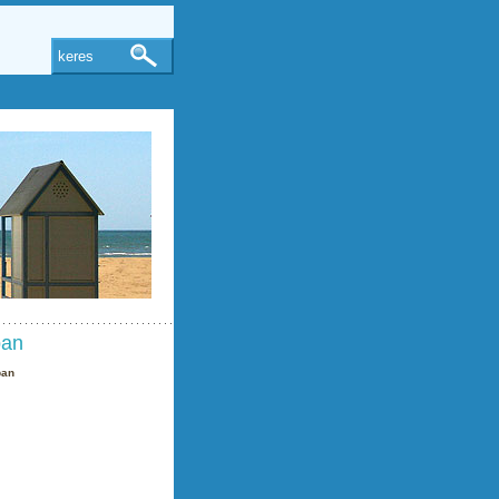
keres
ban
ban