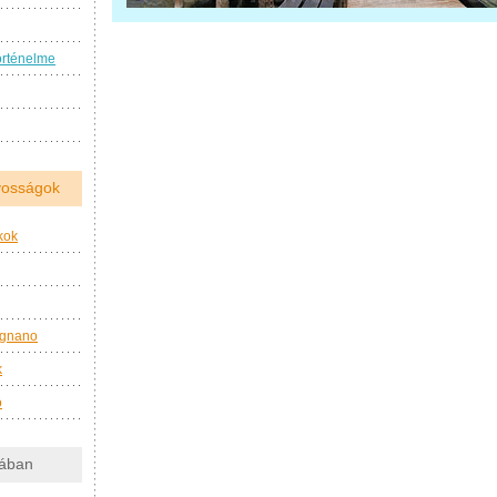
örténelme
nyosságok
kok
ignano
k
o
kában