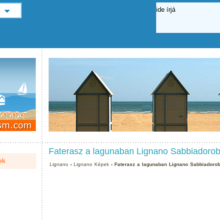
Faterasz a lagunaban Lignano Sabbiadoro
ek
Lignano
›
Lignano Képek
› Faterasz a lagunaban Lignano Sabbiadoro