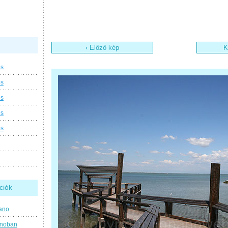
‹ Előző kép
K
os
os
os
os
os
ciók
ano
anoban