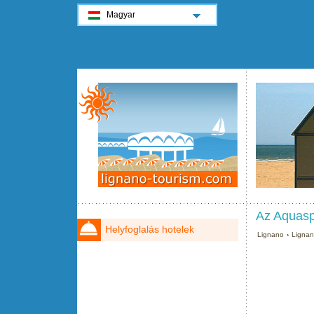
Magyar
Az Aquasp
Helyfoglalás hotelek
Lignano
›
Ligna