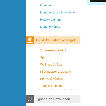
Lignano
Lignano városa történelme
Hotelek Lignano
Lignano Képek
Turisztikai Látványosságok
Szórakoztató Parkok
Sport
Wellness és Spa
Kirándulások a Lignano
Környező városok
Területek Lignano
Lignano az ejszakában