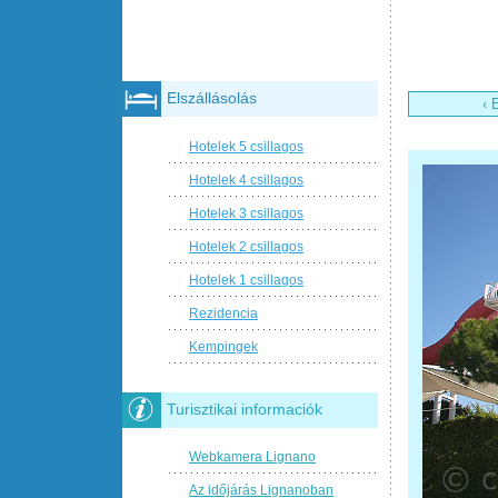
Elszállásolás
‹ 
Hotelek 5 csillagos
Hotelek 4 csillagos
Hotelek 3 csillagos
Hotelek 2 csillagos
Hotelek 1 csillagos
Rezidencia
Kempingek
Turisztikai informaciók
Webkamera Lignano
Az időjárás Lignanoban