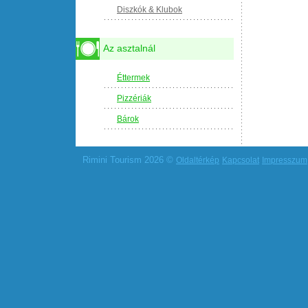
Diszkók & Klubok
Az asztalnál
Éttermek
Pizzériák
Bárok
Rimini Tourism 2026 ©
Oldaltérkép
Kapcsolat
Impresszum