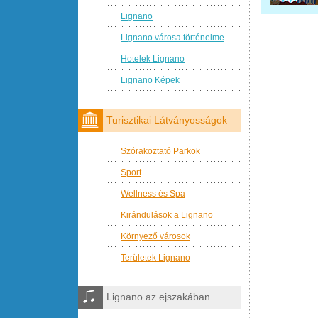
Lignano
Lignano városa történelme
Hotelek Lignano
Lignano Képek
Turisztikai Látványosságok
Szórakoztató Parkok
Sport
Wellness és Spa
Kirándulások a Lignano
Környező városok
Területek Lignano
Lignano az ejszakában