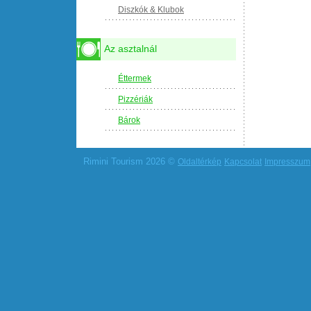
Diszkók & Klubok
Az asztalnál
Éttermek
Pizzériák
Bárok
Rimini Tourism 2026 ©
Oldaltérkép
Kapcsolat
Impresszum