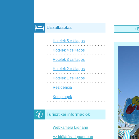
Elszállásolás
‹ 
Hotelek 5 csillagos
Hotelek 4 csillagos
Hotelek 3 csillagos
Hotelek 2 csillagos
Hotelek 1 csillagos
Rezidencia
Kempingek
Turisztikai informaciók
Webkamera Lignano
Az időjárás Lignanoban