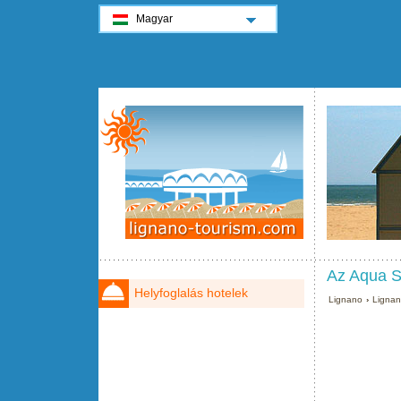
Magyar
Az Aqua S
Helyfoglalás hotelek
Lignano
›
Ligna