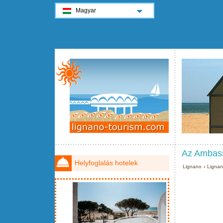
Magyar
Az Ambass
Helyfoglalás hotelek
Lignano
›
Ligna