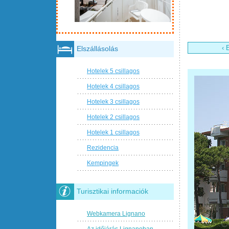
‹ 
Elszállásolás
Hotelek 5 csillagos
Hotelek 4 csillagos
Hotelek 3 csillagos
Hotelek 2 csillagos
Hotelek 1 csillagos
Rezidencia
Kempingek
Turisztikai informaciók
Webkamera Lignano
Az időjárás Lignanoban