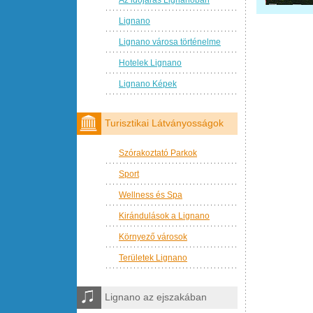
Lignano
Lignano városa történelme
Hotelek Lignano
Lignano Képek
Turisztikai Látványosságok
Szórakoztató Parkok
Sport
Wellness és Spa
Kirándulások a Lignano
Környező városok
Területek Lignano
Lignano az ejszakában