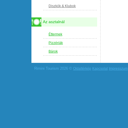
Diszkók & Klubok
Az asztalnál
Éttermek
Pizzériák
Bárok
Rimini Tourism 2026 ©
Oldaltérkép
Kapcsolat
Impresszum