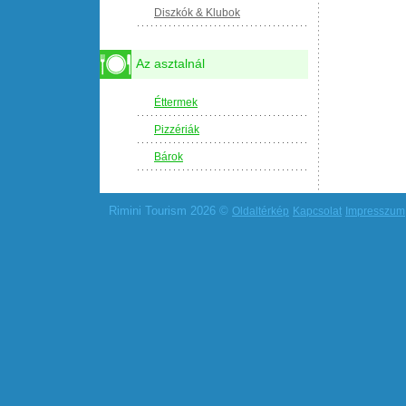
Diszkók & Klubok
Az asztalnál
Éttermek
Pizzériák
Bárok
Rimini Tourism 2026 ©
Oldaltérkép
Kapcsolat
Impresszum