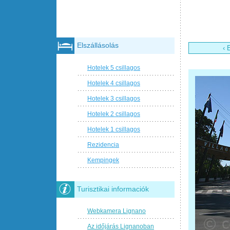
Elszállásolás
‹ 
Hotelek 5 csillagos
Hotelek 4 csillagos
Hotelek 3 csillagos
Hotelek 2 csillagos
Hotelek 1 csillagos
Rezidencia
Kempingek
Turisztikai informaciók
Webkamera Lignano
Az időjárás Lignanoban