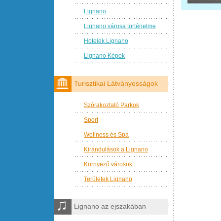
Lignano
Lignano városa történelme
Hotelek Lignano
Lignano Képek
Turisztikai Látványosságok
Szórakoztató Parkok
Sport
Wellness és Spa
Kirándulások a Lignano
Környező városok
Területek Lignano
Lignano az ejszakában