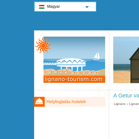
Magyar
A Getur v
Helyfoglalás hotelek
Lignano
›
Ligna